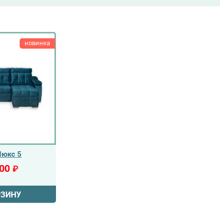
новинка
Люкс 5
900
₽
РЗИНУ