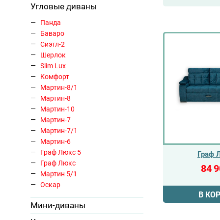
Угловые диваны
Панда
Баваро
Сиэтл-2
Шерлок
Slim Lux
Комфорт
Мартин-8/1
Мартин-8
Мартин-10
Мартин-7
Мартин-7/1
Мартин-6
Граф Люкс 5
Граф 
Граф Люкс
84 
Мартин 5/1
Оскар
В КО
Мини-диваны